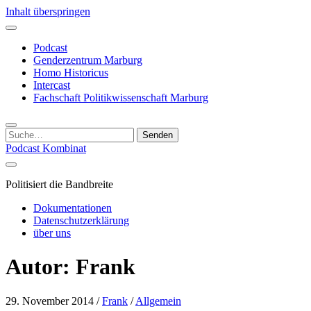
Inhalt überspringen
Podcast
Genderzentrum Marburg
Homo Historicus
Intercast
Fachschaft Politikwissenschaft Marburg
Suchen
nach:
Podcast Kombinat
Politisiert die Bandbreite
Dokumentationen
Datenschutzerklärung
über uns
Autor:
Frank
29. November 2014
/
Frank
/
Allgemein