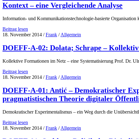
Hebenstreit
Kontext – eine Vergleichende Analyse
–
Repressive
Toleranz
Information- und Kommunikationstechnologie-basierte Organisation 
2.0
DOEFF-
Beitrag lesen
A-
18. November 2014
/
Frank
/
Allgemein
03:
Hösl
DOEFF-A-02: Dolata; Schrape – Kollektive
–
Information-
Kollektive Formationen im Netz – eine Systematisierung Prof. Dr. Ul
und
Kommunikationstechnologie-
DOEFF-
Beitrag lesen
basierte
A-
18. November 2014
/
Frank
/
Allgemein
Organisation
02:
kollektiven
Dolata;
DOEFF-A-01: Antić – Demokratischer Expe
Handelns
Schrape
im
pragmatistischen Theorie digitaler Öffentl
–
politischen
Kollektive
Kontext
Formationen
Demokratischer Experimentalismus – ein Weg durch die Unübersichtli
–
im
eine
Netz
DOEFF-
Beitrag lesen
Vergleichende
–
A-
18. November 2014
/
Frank
/
Allgemein
Analyse
eine
01:
Systematisierung
Antić