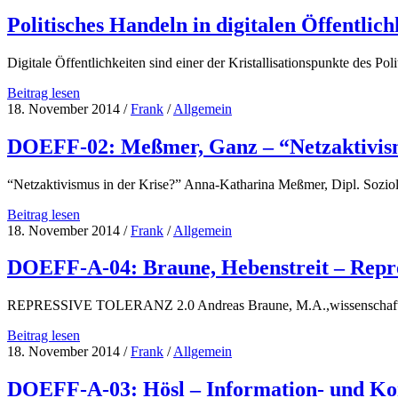
Politisches Handeln in digitalen Öffentli
Digitale Öffentlichkeiten sind einer der Kristallisationspunkte des Po
Politisches
Beitrag lesen
Handeln
18. November 2014
/
Frank
/
Allgemein
in
digitalen
DOEFF-02: Meßmer, Ganz – “Netzaktivism
Öffentlichkeiten
–
“Netzaktivismus in der Krise?” Anna-Katharina Meßmer, Dipl. Soziol
Überblick
Aufzeichnungen
DOEFF-
Beitrag lesen
02:
18. November 2014
/
Frank
/
Allgemein
Meßmer,
Ganz
DOEFF-A-04: Braune, Hebenstreit – Repre
–
“Netzaktivismus
REPRESSIVE TOLERANZ 2.0 Andreas Braune, M.A.,wissenschaftliche
in
der
DOEFF-
Beitrag lesen
Krise?”
A-
18. November 2014
/
Frank
/
Allgemein
04:
Braune,
DOEFF-A-03: Hösl – Information- und Komm