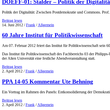
DOEFF-01: Stalder – Politik der Digital
–
Demokratischer
Politik der Digitalität: Zwischen Postdemokratie und Commons. Pr
Experimentalismus
–
DOEFF-
Beitrag lesen
ein
01:
14. Juni 2012
/
Frank
/
Allgemein
Weg
Stalder
durch
–
60 Jahre Institut für Politikwissenschaft
die
Politik
Unübersichtlichkeit?
der
Überlegungen
Am 07. Februar 2012 feiert das Institut für Politikwissenschaft sein 6
Digitalität:
zu
Zwischen
einer
Das Institut für Politikwissenschaft des Fachbereichs 03 der Philipps
Postdemokratie
pragmatistischen
der Alten Universität eine festliche Abendveranstaltung statt.
und
Theorie
Commons
digitaler
60
Beitrag lesen
Öffentlichkeiten
Jahre
2. April 2012
/
Frank
/
Allgemein
Institut
für
PPA 14-05 Kommentar Ute Behning
Politikwissenschaft
Ein Vortrag im Rahmen des Panels: Entkonsolidierung der Demokrat
PPA
Beitrag lesen
14-
2. April 2012
/
Frank
/
Allgemein
05