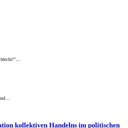
schlecht?”…
 und…
ion kollektiven Handelns im politischen