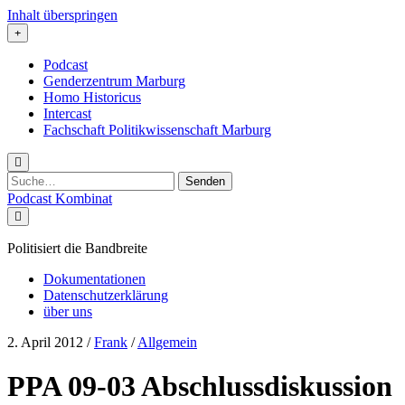
Inhalt überspringen
Podcast
Genderzentrum Marburg
Homo Historicus
Intercast
Fachschaft Politikwissenschaft Marburg
Suchen
nach:
Podcast Kombinat
Politisiert die Bandbreite
Dokumentationen
Datenschutzerklärung
über uns
2. April 2012
/
Frank
/
Allgemein
PPA 09-03 Abschlussdiskussion