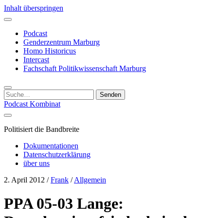
Inhalt überspringen
Podcast
Genderzentrum Marburg
Homo Historicus
Intercast
Fachschaft Politikwissenschaft Marburg
Suchen
nach:
Podcast Kombinat
Politisiert die Bandbreite
Dokumentationen
Datenschutzerklärung
über uns
2. April 2012
/
Frank
/
Allgemein
PPA 05-03 Lange: