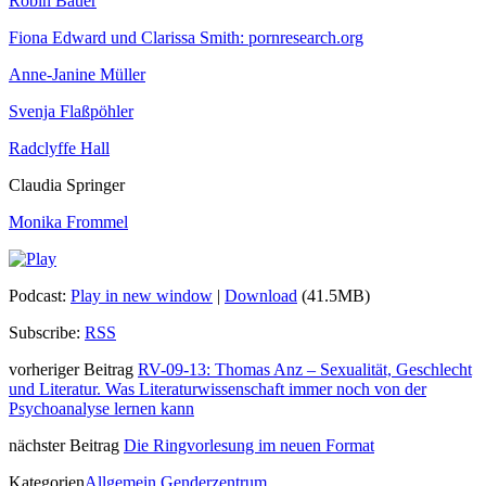
Robin Bauer
Fiona Edward und Clarissa Smith: pornresearch.org
Anne-Janine Müller
Svenja Flaßpöhler
Radclyffe Hall
Claudia Springer
Monika Frommel
Podcast:
Play in new window
|
Download
(41.5MB)
Subscribe:
RSS
vorheriger Beitrag
RV-09-13: Thomas Anz – Sexualität, Geschlecht
und Literatur. Was Literaturwissenschaft immer noch von der
Psychoanalyse lernen kann
nächster Beitrag
Die Ringvorlesung im neuen Format
Kategorien
Allgemein
Genderzentrum