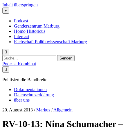
Inhalt überspringen
Podcast
Genderzentrum Marburg
Homo Historicus
Intercast
Fachschaft Politikwissenschaft Marburg
Suchen
nach:
Podcast Kombinat
Politisiert die Bandbreite
Dokumentationen
Datenschutzerklärung
über uns
20. August 2013
/
Markus
/
Allgemein
RV-10-13: Nina Schumacher –