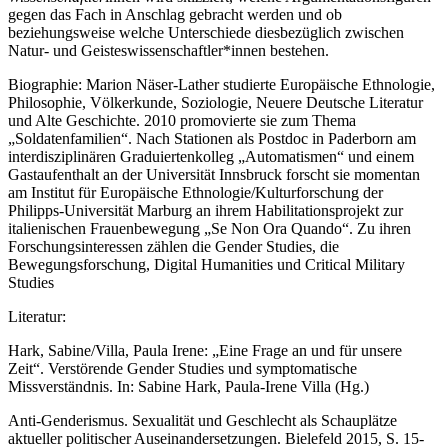
gegen das Fach in Anschlag gebracht werden und ob
beziehungsweise welche Unterschiede diesbezüglich zwischen
Natur- und Geisteswissenschaftler*innen bestehen.
Biographie: Marion Näser-Lather studierte Europäische Ethnologie,
Philosophie, Völkerkunde, Soziologie, Neuere Deutsche Literatur
und Alte Geschichte. 2010 promovierte sie zum Thema
„Soldatenfamilien“. Nach Stationen als Postdoc in Paderborn am
interdisziplinären Graduiertenkolleg „Automatismen“ und einem
Gastaufenthalt an der Universität Innsbruck forscht sie momentan
am Institut für Europäische Ethnologie/Kulturforschung der
Philipps-Universität Marburg an ihrem Habilitationsprojekt zur
italienischen Frauenbewegung „Se Non Ora Quando“. Zu ihren
Forschungsinteressen zählen die Gender Studies, die
Bewegungsforschung, Digital Humanities und Critical Military
Studies
Literatur:
Hark, Sabine/Villa, Paula Irene: „Eine Frage an und für unsere
Zeit“. Verstörende Gender Studies und symptomatische
Missverständnis. In: Sabine Hark, Paula-Irene Villa (Hg.)
Anti-Genderismus. Sexualität und Geschlecht als Schauplätze
aktueller politischer Auseinandersetzungen. Bielefeld 2015, S. 15-