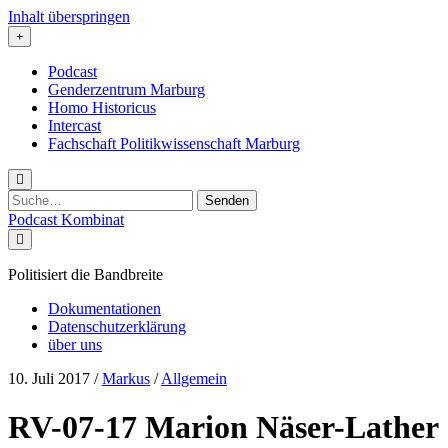
Inhalt überspringen
Podcast
Genderzentrum Marburg
Homo Historicus
Intercast
Fachschaft Politikwissenschaft Marburg
Suchen
nach:
Podcast Kombinat
Politisiert die Bandbreite
Dokumentationen
Datenschutzerklärung
über uns
10. Juli 2017
/
Markus
/
Allgemein
RV-07-17 Marion Näser-Lather