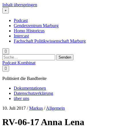
Inhalt überspringen
Podcast
Genderzentrum Marburg
Homo Historicus
Intercast
Fachschaft Politikwissenschaft Marburg
Suchen
nach:
Podcast Kombinat
Politisiert die Bandbreite
Dokumentationen
Datenschutzerklärung
über uns
10. Juli 2017
/
Markus
/
Allgemein
RV-06-17 Anna Lena