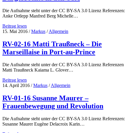
Freiheit
durch
Die Aufnahme steht unter der CC BY-SA 3.0 Lizenz Referenzen:
Unabhängigkeit?
Anke Ortlepp Manfred Berg Michelle…
Streifzüge
durch
RV-
Beitrag lesen
die
03-
15. Mai 2016
/
Markus
/
Allgemein
politische
16
Frauengeschichte
Anke
RV-02-16 Matti Traußneck – Die
Kurdistans
Ortlepp
Marseillaise in Port-au-Prince
–
Black
Lives
Die Aufnahme steht unter der CC BY-SA 3.0 Lizenz Referenzen
Matter:
Matti Traußneck Kaiama L. Glover…
Gewalt,
Geschlecht
RV-
Beitrag lesen
und
02-
14. April 2016
/
Markus
/
Allgemein
Bürgerrechte
16
in
Matti
RV-01-16 Susanne Maurer –
den
Traußneck
Frauenbewegung und Revolution
USA
–
Die
Marseillaise
Die Aufnahme steht unter der CC BY-SA 3.0 Lizenz Referenzen:
in
Susanne Maurer Eugène Delacroix Karin…
Port-