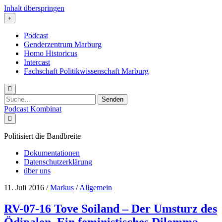
Inhalt überspringen
Podcast
Genderzentrum Marburg
Homo Historicus
Intercast
Fachschaft Politikwissenschaft Marburg
Suchen
nach:
Podcast Kombinat
Politisiert die Bandbreite
Dokumentationen
Datenschutzerklärung
über uns
Podcast
11. Juli 2016
/
Markus
/
Allgemein
Kombinat
RV-07-16 Tove Soiland – Der Umsturz des
Ödipalen. Ein feministisches Dilemma