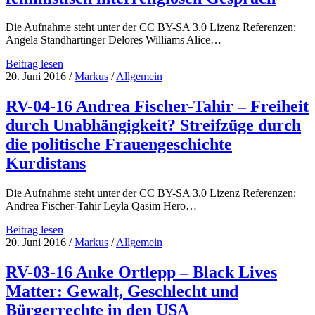
Die
Kunst,
Die Aufnahme steht unter der CC BY-SA 3.0 Lizenz Referenzen:
nicht
Angela Standhartinger Delores Williams Alice…
dermaßen
verwertet
RV-
Beitrag lesen
zu
05-
20. Juni 2016
/
Markus
/
Allgemein
werden
16
Angela
RV-04-16 Andrea Fischer-Tahir – Freiheit
Standhartinger
durch Unabhängigkeit? Streifzüge durch
–
Wildniserfahrungen:
die politische Frauengeschichte
Die
Kurdistans
Befreiung
der
Sklavin
Die Aufnahme steht unter der CC BY-SA 3.0 Lizenz Referenzen:
Hagar
Andrea Fischer-Tahir Leyla Qasim Hero…
(Genesis
16
RV-
Beitrag lesen
und
04-
20. Juni 2016
/
Markus
/
Allgemein
21)
16
im
Andrea
RV-03-16 Anke Ortlepp – Black Lives
feministisch
Fischer-
Matter: Gewalt, Geschlecht und
interreligiösen
Tahir
Gespräch
–
Bürgerrechte in den USA