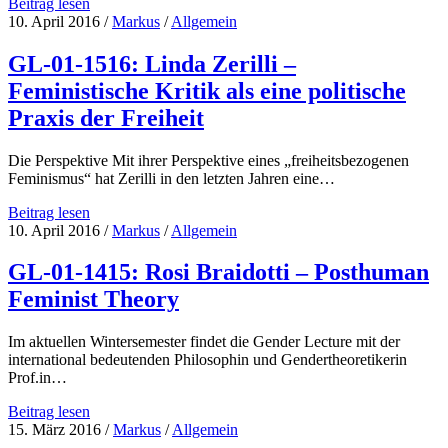
au-
RV-
Beitrag lesen
Prince
01-
10. April 2016
/
Markus
/
Allgemein
16
Susanne
GL-01-1516: Linda Zerilli –
Maurer
Feministische Kritik als eine politische
–
Frauenbewegung
Praxis der Freiheit
und
Revolution
Die Perspektive Mit ihrer Perspektive eines „freiheitsbezogenen
Feminismus“ hat Zerilli in den letzten Jahren eine…
GL-
Beitrag lesen
01-
10. April 2016
/
Markus
/
Allgemein
1516:
Linda
GL-01-1415: Rosi Braidotti – Posthuman
Zerilli
Feminist Theory
–
Feministische
Kritik
Im aktuellen Wintersemester findet die Gender Lecture mit der
als
international bedeutenden Philosophin und Gendertheoretikerin
eine
Prof.in…
politische
Praxis
GL-
Beitrag lesen
der
01-
15. März 2016
/
Markus
/
Allgemein
Freiheit
1415: