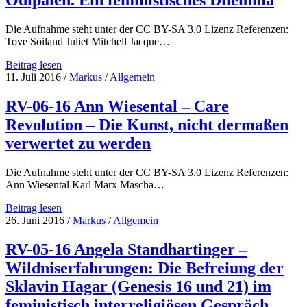
Beiträge
Die Aufnahme steht unter der CC BY-SA 3.0 Lizenz Referenzen:
Tove Soiland Juliet Mitchell Jacque…
RV-
Beitrag lesen
07-
11. Juli 2016
/
Markus
/
Allgemein
16
Tove
RV-06-16 Ann Wiesental – Care
Soiland
Revolution – Die Kunst, nicht dermaßen
–
Der
verwertet zu werden
Umsturz
des
Die Aufnahme steht unter der CC BY-SA 3.0 Lizenz Referenzen:
Ödipalen.
Ann Wiesental Karl Marx Mascha…
Ein
feministisches
RV-
Beitrag lesen
Dilemma
06-
26. Juni 2016
/
Markus
/
Allgemein
16
Ann
RV-05-16 Angela Standhartinger –
Wiesental
Wildniserfahrungen: Die Befreiung der
–
Care
Sklavin Hagar (Genesis 16 und 21) im
Revolution
feministisch interreligiösen Gespräch
–