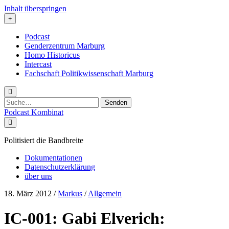
Inhalt überspringen
Podcast
Genderzentrum Marburg
Homo Historicus
Intercast
Fachschaft Politikwissenschaft Marburg
Suchen
nach:
Podcast Kombinat
Politisiert die Bandbreite
Dokumentationen
Datenschutzerklärung
über uns
18. März 2012
/
Markus
/
Allgemein
IC-001: Gabi Elverich: