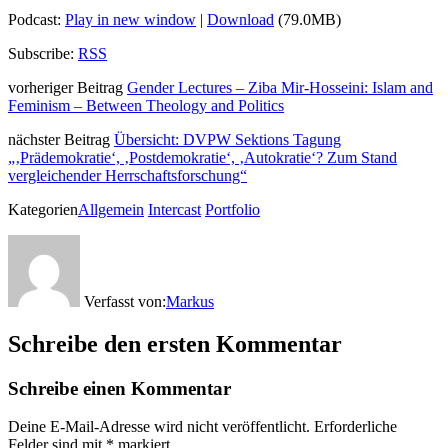
Podcast:
Play in new window
|
Download
(79.0MB)
Subscribe:
RSS
vorheriger Beitrag
Gender Lectures – Ziba Mir-Hosseini: Islam and
Feminism – Between Theology and Politics
nächster Beitrag
Übersicht: DVPW Sektions Tagung
„‚Prädemokratie‘, ‚Postdemokratie‘, ‚Autokratie‘? Zum Stand
vergleichender Herrschaftsforschung“
Kategorien
Allgemein
Intercast
Portfolio
Verfasst von:
Markus
Schreibe den ersten Kommentar
Schreibe einen Kommentar
Deine E-Mail-Adresse wird nicht veröffentlicht.
Erforderliche
Felder sind mit
*
markiert