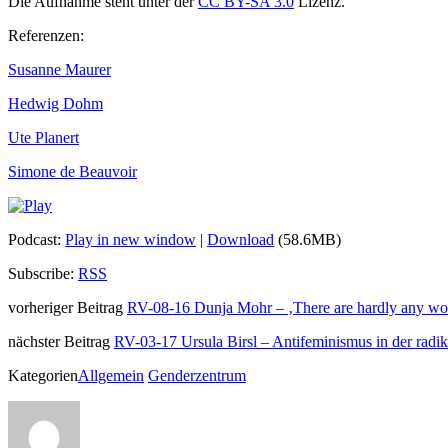
Die Aufnahme steht unter der
CC BY-SA 3.0
Lizenz.
Referenzen:
Susanne Maurer
Hedwig Dohm
Ute Planert
Simone de Beauvoir
Podcast:
Play in new window
|
Download
(58.6MB)
Subscribe:
RSS
vorheriger Beitrag
RV-08-16 Dunja Mohr – ‚There are hardly any wome
nächster Beitrag
RV-03-17 Ursula Birsl – Antifeminismus in der radi
Kategorien
Allgemein
Genderzentrum