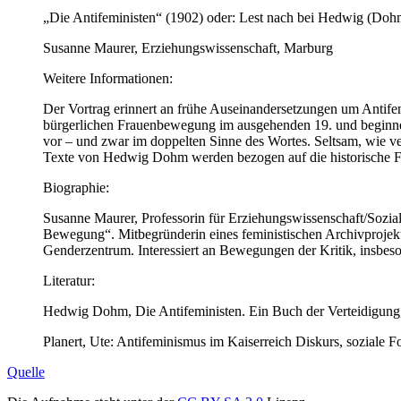
„Die Antifeministen“ (1902) oder: Lest nach bei Hedwig (Doh
Susanne Maurer, Erziehungswissenschaft, Marburg
Weitere Informationen:
Der Vortrag erinnert an frühe Auseinandersetzungen um Antifem
bürgerlichen Frauenbewegung im ausgehenden 19. und beginnen
vor – und zwar im doppelten Sinne des Wortes. Seltsam, wie 
Texte von Hedwig Dohm werden bezogen auf die historische 
Biographie:
Susanne Maurer, Professorin für Erziehungswissenschaft/Sozi
Bewegung“. Mitbegründerin eines feministischen Archivprojekte
Genderzentrum. Interessiert an Bewegungen der Kritik, insbes
Literatur:
Hedwig Dohm, Die Antifeministen. Ein Buch der Verteidigung, 
Planert, Ute: Antifeminismus im Kaiserreich Diskurs, soziale Fo
Quelle