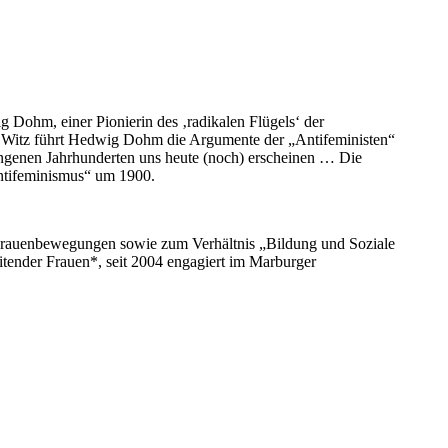
g Dohm, einer Pionierin des ‚radikalen Flügels‘ der
m Witz führt Hedwig Dohm die Argumente der „Antifeministen“
angenen Jahrhunderten uns heute (noch) erscheinen … Die
ntifeminismus“ um 1900.
 Frauenbewegungen sowie zum Verhältnis „Bildung und Soziale
itender Frauen*, seit 2004 engagiert im Marburger