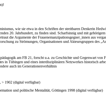
m)!
inismus, wie sie etwa in den Schriften der streitbaren Denkerin Hedwi
den 20. Jahrhundert, zu finden sind. Scharfsinnig und mit gehörige
vertraut die Argumente der Frauenemanzipationsgegner_innen aus verg
Forschung zu Strömungen, Organisationen und Akteursgruppen des „A
alpädagogik am FB 21, forscht u.a. zu Geschichte und Gegenwart von
s in Tübingen und eines interdisziplinären Netzwerkes historisch arbe
ondere auch im Generationenverhältnis
> 1902 (digital verfügbar)
rmation und politische Mentalität, Göttingen 1998 (digital verfügbar)