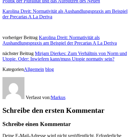
Politik der Pluralität und das Aufblitzen des Neuen
Karolina Dreit: Normativität als Aushandlungspraxis am Beispiel
der Precarias A La Deriva
vorheriger Beitrag
Karolina Dreit: Normativität als
Aushandlungspraxis am Beispiel der Precarias A La Deriva
nächster Beitrag
Mirjam Dierkes: Zum Verhältnis von Norm und
Utopie. Oder: Inwiefern kann/muss Utopie normativ sein?
Kategorien
Allgemein
blog
Verfasst von:
Markus
Schreibe den ersten Kommentar
Schreibe einen Kommentar
Deine E-Mail-Adresse wird nicht veröffentlicht.
Erforderliche