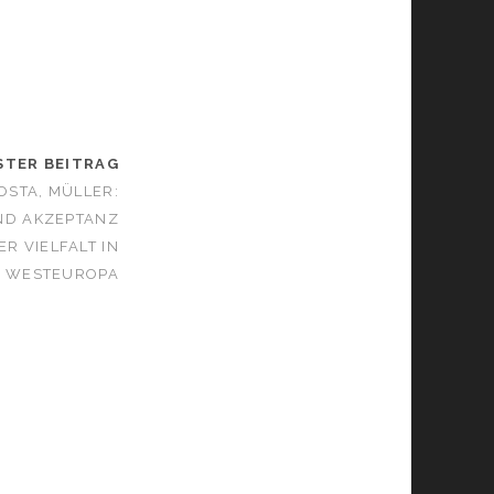
STER BEITRAG
OSTA, MÜLLER:
D AKZEPTANZ
ER VIELFALT IN
WESTEUROPA