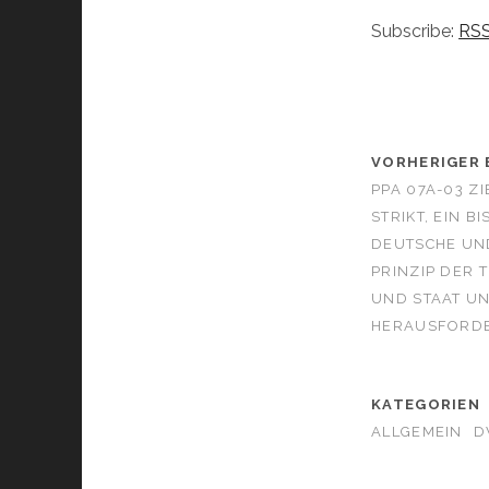
Subscribe:
RS
VORHERIGER 
PPA 07A-03 ZI
STRIKT, EIN B
DEUTSCHE UN
PRINZIP DER 
UND STAAT UN
HERAUSFORDE
KATEGORIEN
ALLGEMEIN
D