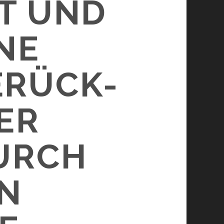
IT UND
NE
ERÜCK-
ER
URCH
EN