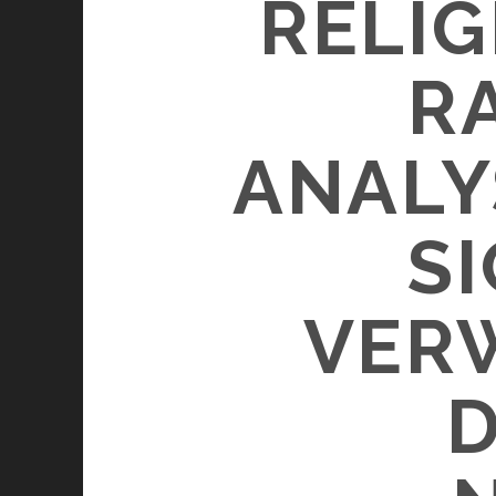
RELIG
R
ANALY
S
VER
D