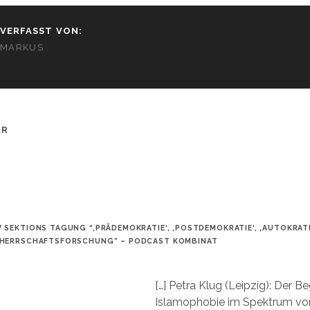
VERFASST VON:
MARKUS
AR
 SEKTIONS TAGUNG “‚PRÄDEMOKRATIE‘, ‚POSTDEMOKRATIE‘, ‚AUTOKRAT
 HERRSCHAFTSFORSCHUNG” – PODCAST KOMBINAT
[…] Petra Klug (Leipzig): Der Beg
Islamophobie im Spektrum vo