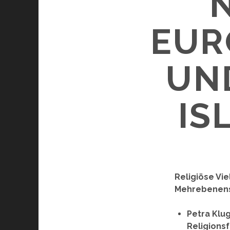
EUR
UN
IS
Religiöse Vie
Mehrebenen
Petra Klug
Religions