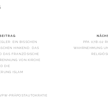
S
BEITRAG
NÄCH
EGLER: EIN BISSCHEN
PPA 07B-02 R
ISSCHEN HINKEND. DAS
WAHRNEHMUNG UN
D DAS FRANZÖSISCHE
RELIGIÖS
TRENNUNG VON KIRCHE
D DIE
RUNG ISLAM
VPW-PRÄPOSTAUTOKRATIE