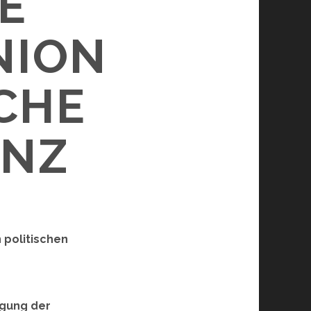
E
NION
CHE
ENZ
 politischen
igung der