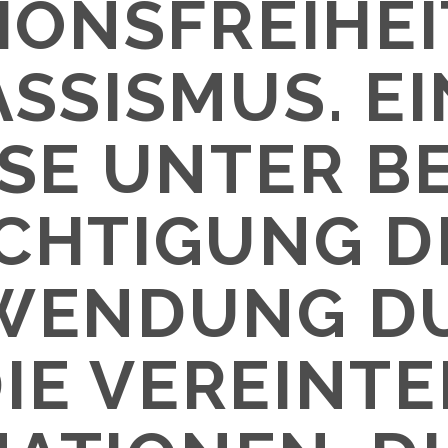
IONSFREIHE
ASSISMUS. EI
SE UNTER B
ICHTIGUNG D
WENDUNG D
IE VEREINT