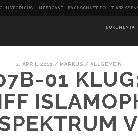
O HISTORICUS
INTERCAST
FACHSCHAFT POLITIKWISSE
DOKUMENTAT
2. APRIL 2012
/
MARKUS
/
ALLGEMEIN
07B-01 KLUG
IFF ISLAMOP
 SPEKTRUM 