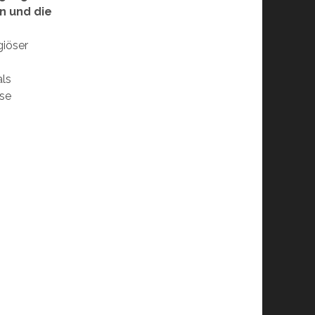
n und die
giöser
als
öse