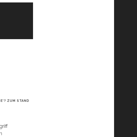
IE‘? ZUM STAND
riff
n