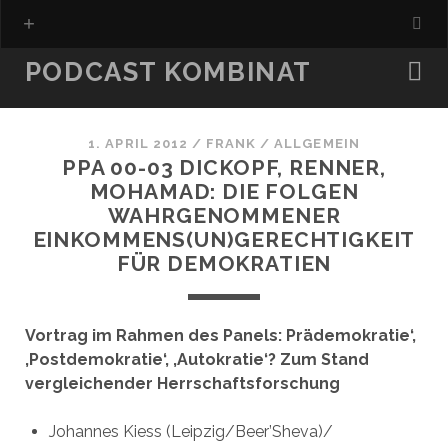
PODCAST KOMBINAT
1. APRIL 2012
/
FRANK
/
ALLGEMEIN
PPA 00-03 DICKOPF, RENNER,
MOHAMAD: DIE FOLGEN
WAHRGENOMMENER
EINKOMMENS(UN)GERECHTIGKEIT
FÜR DEMOKRATIEN
Vortrag im Rahmen des Panels: Prädemokratie‘,
‚Postdemokratie‘, ‚Autokratie‘? Zum Stand
vergleichender Herrschaftsforschung
Johannes Kiess (Leipzig/Beer’Sheva)/