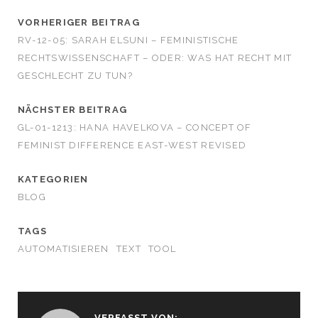
VORHERIGER BEITRAG
RV-12-05: SARAH ELSUNI – FEMINISTISCHE
RECHTSWISSENSCHAFT – ODER: WAS HAT RECHT MIT
GESCHLECHT ZU TUN?
NÄCHSTER BEITRAG
GL-01-1213: HANA HAVELKOVA – CONCEPT OF
FEMINIST DIFFERENCE EAST-WEST REVISED
KATEGORIEN
BLOG
TAGS
AUTOMATISIEREN
TEXT
TOOL
VERFASST VON: