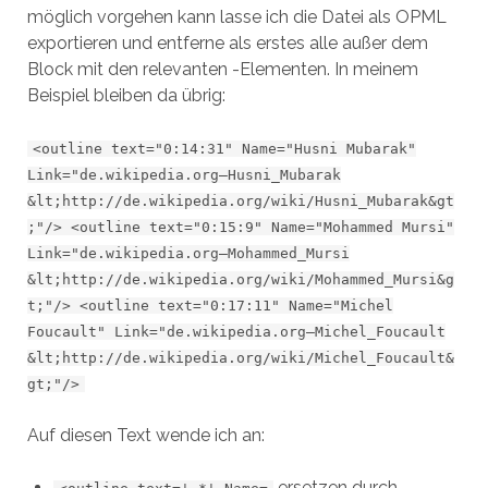
möglich vorgehen kann lasse ich die Datei als OPML
exportieren und entferne als erstes alle außer dem
Block mit den relevanten -Elementen. In meinem
Beispiel bleiben da übrig:
<outline text="0:14:31" Name="Husni Mubarak"
Link="de.wikipedia.org—Husni_Mubarak
&lt;http://de.wikipedia.org/wiki/Husni_Mubarak&gt
;"/> <outline text="0:15:9" Name="Mohammed Mursi"
Link="de.wikipedia.org—Mohammed_Mursi
&lt;http://de.wikipedia.org/wiki/Mohammed_Mursi&g
t;"/> <outline text="0:17:11" Name="Michel
Foucault" Link="de.wikipedia.org—Michel_Foucault
&lt;http://de.wikipedia.org/wiki/Michel_Foucault&
gt;"/>
Auf diesen Text wende ich an:
ersetzen durch