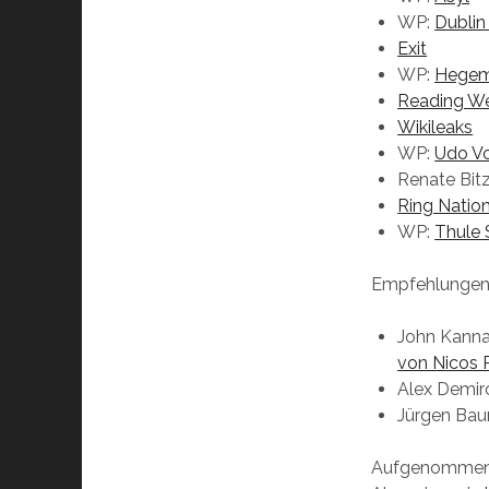
WP:
Dubli
Exit
WP:
Hegem
Reading We
Wikileaks
WP:
Udo Vo
Renate Bit
Ring Nation
WP:
Thule 
Empfehlungen
John Kann
von Nicos 
Alex Demir
Jürgen Baum
Aufgenomme