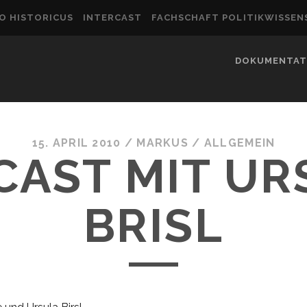
O HISTORICUS
INTERCAST
FACHSCHAFT POLITIKWISSE
DOKUMENTAT
15. APRIL 2010
/
MARKUS
/
ALLGEMEIN
CAST MIT UR
BRISL