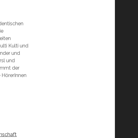
udentischen
ie
eiten
lti Kulti und
ender und
rsl und
kommt der
e HörerInnen
enschaft