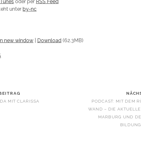
iTunes
oder per
RSS Feed
teht unter
by-nc
 in new window
|
Download
(62.3MB)
S
BEITRAG
NÄCH
DA MIT CLARISSA
PODCAST: MIT DEM 
WAND – DIE AKTUELLE
MARBURG UND DE
BILDUN