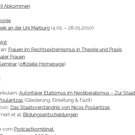
n II Abkommen
onie
ek an der Uni Marburg
(4.05. – 28.05.2010)
igt
zan:
Frauen im Rechtsextremismus in Theorie und Praxis
aler Frauen
Seminar
(
offizielle Homepage
)
:
ankulam:
Autoritärer Etatismus im Neoliberalismus – Zur Staa
Poulantzas
(Gliederung, Einleitung & Fazit)
ovic:
Das Staatsverständnis von Nicos Poulantzas
ert et al:
Bildungsentscheidungen
n vom
Podcastkombinat