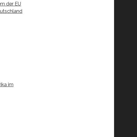
em der EU
eutschland
ika im