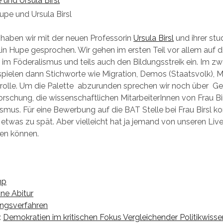
upe und Ursula Birsl
haben wir mit der neuen Professorin
Ursula Birsl
und ihrer st
olin Hupe gesprochen. Wir gehen im ersten Teil vor allem auf d
k im Föderalismus und teils auch den Bildungsstreik ein. Im zw
spielen dann Stichworte wie Migration, Demos (Staatsvolk), Mu
trolle. Um die Palette abzurunden sprechen wir noch über G
rschung, die wissenschaftlichen MitarbeiterInnen von Frau Bi
mus. Für eine Bewerbung auf die BAT Stelle bei Frau Birsl 
 etwas zu spät. Aber vielleicht hat ja jemand von unseren Liv
ren können.
mp
ne Abitur
ngsverfahren
:
Demokratien im kritischen Fokus Vergleichender Politikwiss