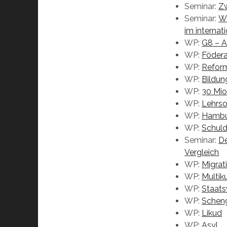
Seminar:
Zw
Seminar:
Wo
im internat
WP:
G8 – A
WP:
Födera
WP:
Refor
WP:
Bildun
WP:
30 Mio
WP:
Lehrso
WP:
Hambur
WP:
Schul
Seminar:
De
Vergleich
WP:
Migrat
WP:
Multik
WP:
Staats
WP:
Schen
WP:
Likud
WP:
Asyl