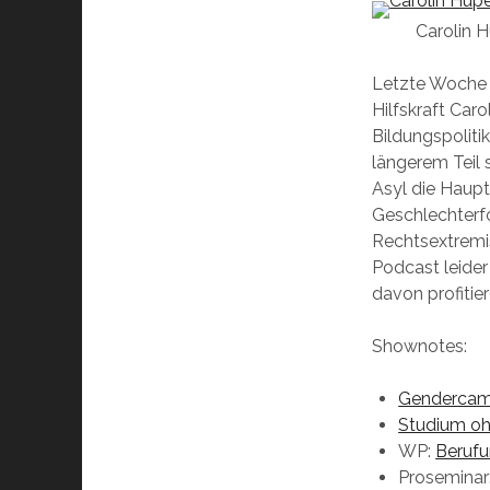
Carolin H
Letzte Woche 
Hilfskraft Car
Bildungspoliti
längerem Teil 
Asyl die Haup
Geschlechterfo
Rechtsextremis
Podcast leider
davon profitie
Shownotes:
Genderca
Studium oh
WP:
Berufu
Proseminar