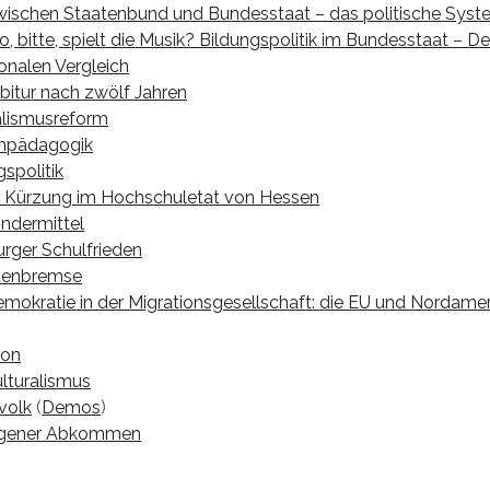
ischen Staatenbund und Bundesstaat – das politische Syst
, bitte, spielt die Musik? Bildungspolitik im Bundesstaat – D
ionalen Vergleich
bitur nach zwölf Jahren
lismusreform
mpädagogik
gspolitik
 Kürzung im Hochschuletat von Hessen
ndermittel
ger Schulfrieden
denbremse
mokratie in der Migrationsgesellschaft: die EU und Nordamer
ion
ulturalismus
volk
(
Demos
)
gener Abkommen