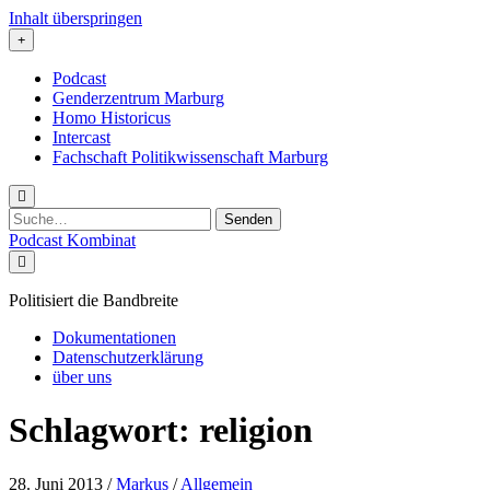
Inhalt überspringen
Podcast
Genderzentrum Marburg
Homo Historicus
Intercast
Fachschaft Politikwissenschaft Marburg
Suchen
nach:
Podcast Kombinat
Politisiert die Bandbreite
Dokumentationen
Datenschutzerklärung
über uns
Schlagwort:
religion
28. Juni 2013
/
Markus
/
Allgemein