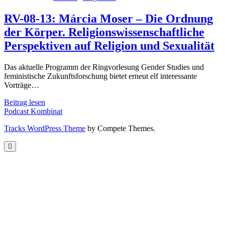
RV-08-13: Márcia Moser – Die Ordnung
der Körper. Religionswissenschaftliche
Perspektiven auf Religion und Sexualität
Das aktuelle Programm der Ringvorlesung Gender Studies und
feministische Zukunftsforschung bietet erneut elf interessante
Vorträge…
RV-
Beitrag lesen
08-
Podcast Kombinat
13:
Tracks WordPress Theme
by Compete Themes.
Márcia
Moser
–
Die
Ordnung
der
Körper.
Religionswissenschaftliche
Perspektiven
auf
Religion