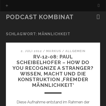
PODCAST KOMBINAT
SCHLAGWORT:
MÄNNLICHKEIT
2. JULI 2012
/
MARKUS
/
ALLGEMEIN
RV-12-08: PAUL
SCHEIBELHOFER – HOW DO
YOU RECOGNIZE A STRANGER?
WISSEN, MACHT UND DIE
KONSTRUKTION ‚FREMDER
MÄNNLICHKEIT‘
Diese Aufnahme entstand im Rahmen der