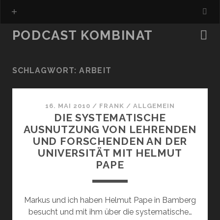
PODCAST KOMBINAT
SCHLAGWORT:
ARBEIT
16. MAI 2010
/
FRANK
/
ALLGEMEIN
DIE SYSTEMATISCHE
AUSNUTZUNG VON LEHRENDEN
UND FORSCHENDEN AN DER
UNIVERSITÄT MIT HELMUT
PAPE
Markus und ich haben Helmut Pape in Bamberg
besucht und mit ihm über die systematische…